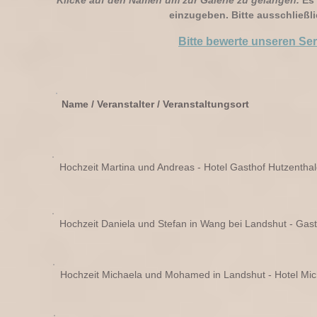
Klicke auf den Namen um zur Galerie zu gelangen.
Es 
einzugeben. Bitte ausschließl
Bitte bewerte unseren Ser
Name / Veranstalter / Veranstaltungsort
Hochzeit Martina und Andreas - Hotel Gasthof Hutzentha
Hochzeit Daniela und Stefan in Wang bei Landshut - Gas
Hochzeit Michaela und Mohamed in Landshut - Hotel Mic