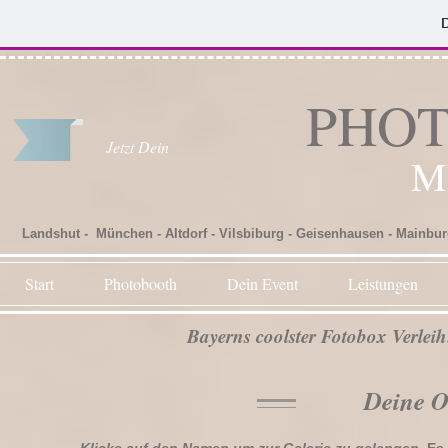
Fotobox für Hochzeit, Party und Firmenveranstaltung
PHO
Jetzt Dein
M
Landshut - München - Altdorf - Vilsbiburg - Geisenhausen - Mainbur
Start
Photobooth
Dein Event
Leistungen
Bayerns coolster Fotobox Verleih
Deine O